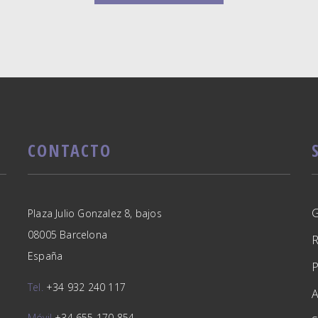
CONTACTO
Plaza Julio Gonzalez 8, bajos
08005 Barcelona
España
Tel.
+34 932 240 117
A
Móvil
+34 655 170 854