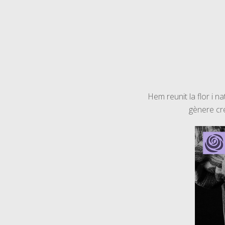
Hem reunit la flor i 
gènere cre