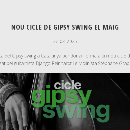
NOU CICLE DE GIPSY SWING EL MAIG
27-03-2025
nata del Gipsy swing a Catalunya per donar forma a un nou cicle 
at pel guitarrista Django Reinhardt i el violinista Stéphane Grapel