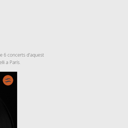
de 6 concerts d'aquest
li a París.