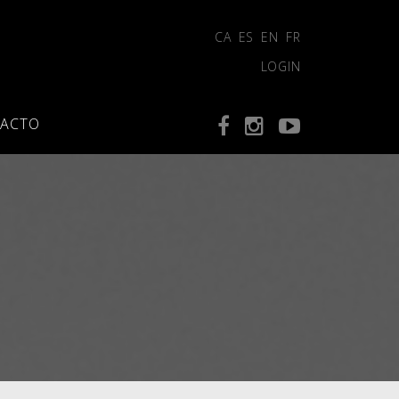
CA
ES
EN
FR
LOGIN
ACTO