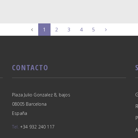
1
2
3
4
5
CONTACTO
Plaza Julio Gonzalez 8, bajos
08005 Barcelona
España
Tel.
+34 932 240 117
A