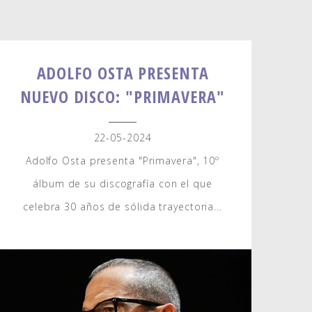
ADOLFO OSTA PRESENTA
NUEVO DISCO: "PRIMAVERA"
22-05-2024
Adolfo Osta presenta "Primavera", 10º
álbum de su discografía con el que
celebra 30 años de sólida trayectoria...