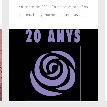
en enero de 2004. En estos veinte años
son muchos y muchos los artistas que...