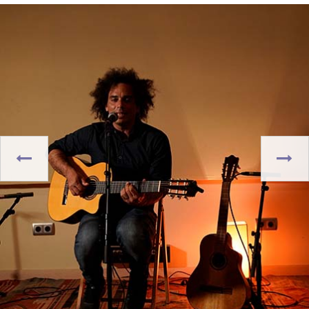
prev
next