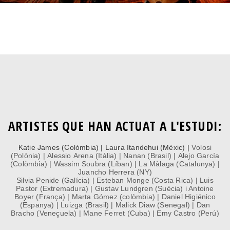
ARTISTES QUE HAN ACTUAT A L'ESTUDI:
Katie James (Colòmbia) | Laura Itandehui (Mèxic) |
Volosi
(Polònia) | Alessio Arena (Itàlia) | Nanan (Brasil)
|
Alejo García
(Colòmbia) | Wassim Soubra (Líban) | La Màlaga (Catalunya) |
Juancho Herrera (NY)
Silvia Penide (Galícia) | Esteban Monge (Costa Rica) | Luis
Pastor (Extremadura)
| Gustav Lundgren (Suècia) i Antoine
Boyer (França) | Marta Gómez (colòmbia) | Daniel Higiénico
(Espanya) | Luizga (Brasil) | Malick Diaw (Senegal) | Dan
Bracho (Veneçuela) | Mane Ferret (Cuba) | Emy Castro (Perú)